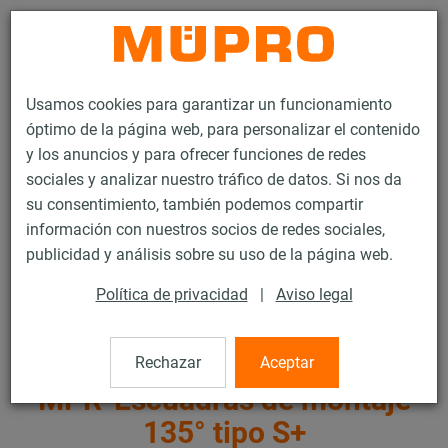
Contacto
Usamos cookies para garantizar un funcionamiento
óptimo de la página web, para personalizar el contenido
y los anuncios y para ofrecer funciones de redes
sociales y analizar nuestro tráfico de datos. Si nos da
su consentimiento, también podemos compartir
Productos
Tecnología de soportación
Fijación de ventilación
información con nuestros socios de redes sociales,
Carriles de instalación para la fijación de ventilación
publicidad y análisis sobre su uso de la página web.
MPR-Carriles de instalación (cargas ligeras y medias)
MPR-Escuadras de montaje 135° tipo S+
Política de privacidad
|
Aviso legal
34 / 72
Rechazar
Aceptar
MPR-Escuadras de montaje
135° tipo S+