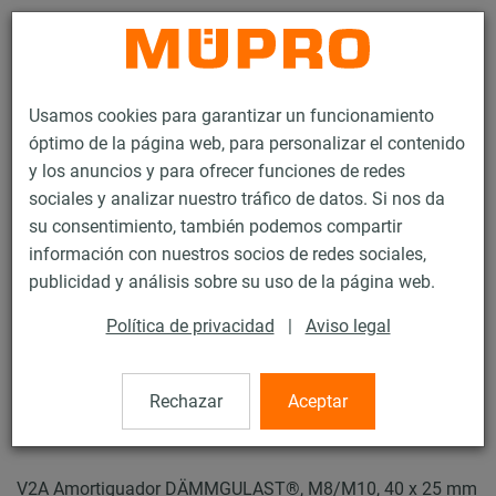
Contacto
Usamos cookies para garantizar un funcionamiento
óptimo de la página web, para personalizar el contenido
y los anuncios y para ofrecer funciones de redes
sociales y analizar nuestro tráfico de datos. Si nos da
su consentimiento, también podemos compartir
Productos
Tecnología de soportación
Insonorización
información con nuestros socios de redes sociales,
Elementos de insonorización
Amortiguador DÄMMGULAST®
publicidad y análisis sobre su uso de la página web.
7 / 13
Política de privacidad
|
Aviso legal
Amortiguador
Rechazar
Aceptar
DÄMMGULAST®
V2A Amortiguador DÄMMGULAST®, M8/M10, 40 x 25 mm