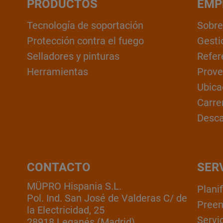
PRODUCTOS
EMP
Tecnología de soportación
Sobre
Protección contra el fuego
Gesti
Selladores y pinturas
Refer
Herramientas
Prove
Ubica
Carre
Desc
CONTACTO
SER
MÜPRO Hispania S.L.
Plani
Pol. Ind. San José de Valderas C/ de
Pree
la Electricidad, 25
Servic
28918 Leganés (Madrid)