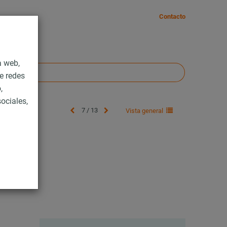
Contacto
a web,
e redes
,
ociales,
7 / 13
Vista general