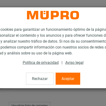
ookies para garantizar un funcionamiento óptimo de la págin
sonalizar el contenido y los anuncios y para ofrecer funciones d
 y analizar nuestro tráfico de datos. Si nos da su consentimiento
podemos compartir información con nuestros socios de redes s
ementos de insonorización
Amortiguador DÄMMGULAST®
ad y análisis sobre su uso de la página web.
Política de privacidad
|
Aviso legal
DÄMMGULAST®
Rechazar
Aceptar
 25 mm
Visualizar lista de variantes