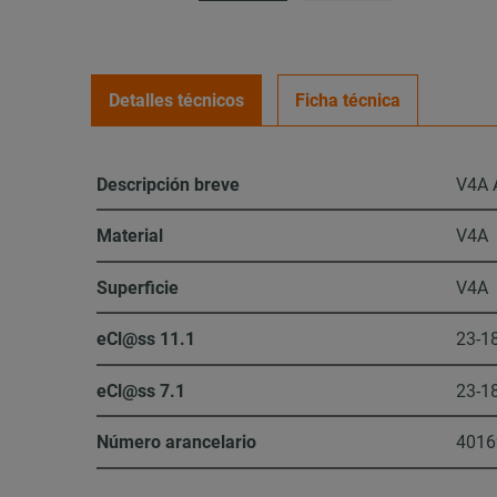
Detalles técnicos
Ficha técnica
Descripción breve
V4A 
Material
V4A
Superficie
V4A
eCl@ss 11.1
23-1
eCl@ss 7.1
23-1
Número arancelario
4016