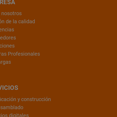
RESA
 nosotros
ón de la calidad
encias
edores
ciones
ras Profesionales
argas
VICIOS
ficación y construcción
nsamblado
ios digitales