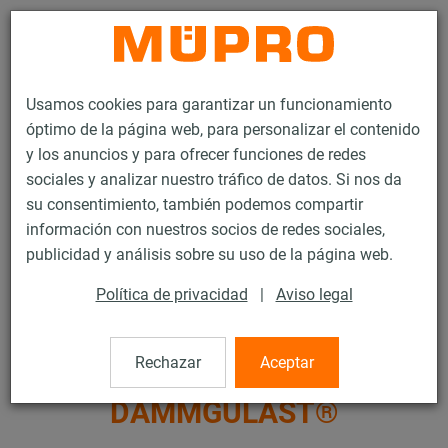
Contacto
Usamos cookies para garantizar un funcionamiento
óptimo de la página web, para personalizar el contenido
y los anuncios y para ofrecer funciones de redes
sociales y analizar nuestro tráfico de datos. Si nos da
su consentimiento, también podemos compartir
Productos
Tecnología de soportación
Insonorización
información con nuestros socios de redes sociales,
Productos de acero inoxidable con insonorización
publicidad y análisis sobre su uso de la página web.
Amortiguador DÄMMGULAST®
Política de privacidad
|
Aviso legal
7 / 7
Rechazar
Aceptar
Amortiguador
DÄMMGULAST®