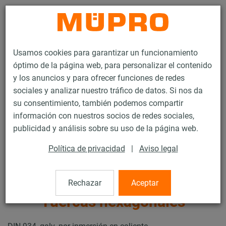
Contacto
Usamos cookies para garantizar un funcionamiento
óptimo de la página web, para personalizar el contenido
y los anuncios y para ofrecer funciones de redes
sociales y analizar nuestro tráfico de datos. Si nos da
su consentimiento, también podemos compartir
Productos
Tecnología de soportación
información con nuestros socios de redes sociales,
Productos galv. por inmersión en caliente
publicidad y análisis sobre su uso de la página web.
Accesorios de montaje galvanizados por inmersión en caliente
Tuercas hexagonales
Política de privacidad
|
Aviso legal
4 / 14
Rechazar
Aceptar
Tuercas hexagonales