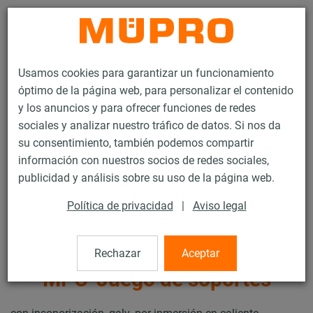
Contacto
Usamos cookies para garantizar un funcionamiento
óptimo de la página web, para personalizar el contenido
y los anuncios y para ofrecer funciones de redes
sociales y analizar nuestro tráfico de datos. Si nos da
su consentimiento, también podemos compartir
Productos
Tecnología de soportación
información con nuestros socios de redes sociales,
Productos galv. por inmersión en caliente
publicidad y análisis sobre su uso de la página web.
Carriles de instalación galvanizados por inmersión en caliente
MPC-Juego de soportes
Política de privacidad
|
Aviso legal
5 / 97
Rechazar
Aceptar
MPC-Juego de soportes