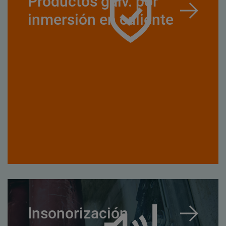
Productos galv. por
inmersión en caliente
Insonorización