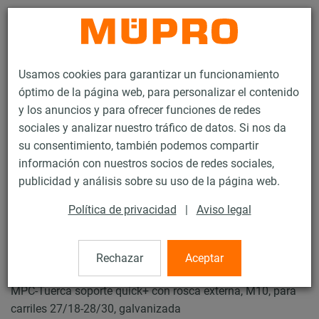
Contacto
Usamos cookies para garantizar un funcionamiento
óptimo de la página web, para personalizar el contenido
y los anuncios y para ofrecer funciones de redes
sociales y analizar nuestro tráfico de datos. Si nos da
su consentimiento, también podemos compartir
Productos
Protección contra el fuego
Fijaciones pirorresistentes
información con nuestros socios de redes sociales,
Carriles de instalación
MPC-Tuercas soporte Quick+
publicidad y análisis sobre su uso de la página web.
6 / 28
Política de privacidad
|
Aviso legal
MPC-Tuercas soporte Quick+
Rechazar
Aceptar
MPC-Tuerca soporte quick+ con rosca externa, M10, para
carriles 27/18-28/30, galvanizada