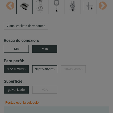
Visualizar lista de variantes
Rosca de conexión:
M8
M10
Para perfil:
27/18, 28/30
38/24-40/120
38/40, 40/60
Superficie:
galvanizado
V2A
Restablecer la selección