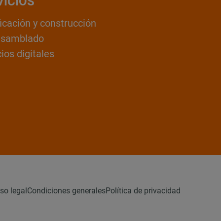
VICIOS
ficación y construcción
nsamblado
ios digitales
so legal
Condiciones generales
Política de privacidad