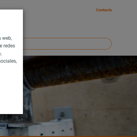
Contacto
a web,
e redes
,
ociales,