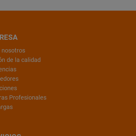
RESA
 nosotros
ón de la calidad
encias
edores
ciones
ras Profesionales
argas