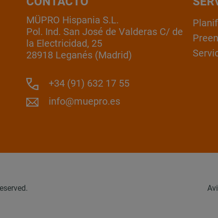
CONTACTO
SER
MÜPRO Hispania S.L.
Plani
Pol. Ind. San José de Valderas C/ de
Pree
la Electricidad, 25
Servic
28918 Leganés (Madrid)
+34 (91) 632 17 55
info@muepro.es
eserved.
Avi