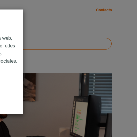
Contacto
a web,
e redes
,
ociales,