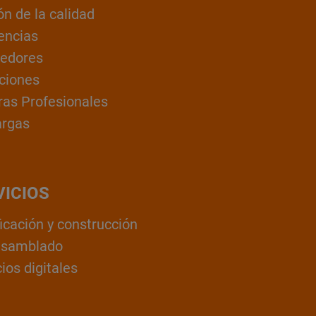
ón de la calidad
encias
edores
ciones
ras Profesionales
argas
VICIOS
ficación y construcción
nsamblado
ios digitales