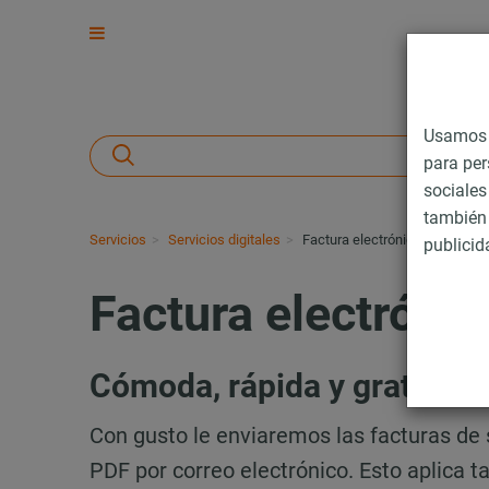
Usamos c
para per
sociales
también 
Servicios
Servicios digitales
Factura electrónica
publicid
Factura electrónic
Cómoda, rápida y gratuita
Con gusto le enviaremos las facturas de
PDF por correo electrónico. Esto aplica t