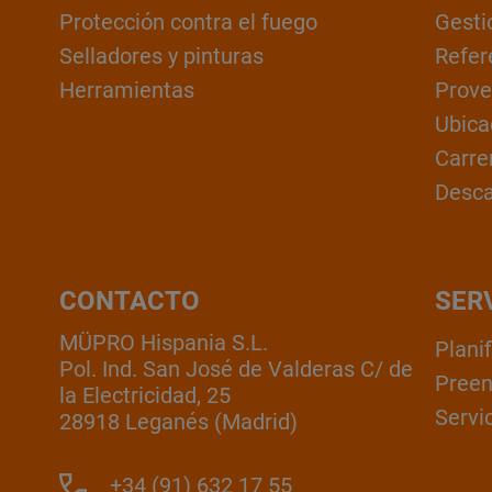
Protección contra el fuego
Gesti
Selladores y pinturas
Refer
Herramientas
Prove
Ubica
Carre
Desc
CONTACTO
SER
MÜPRO Hispania S.L.
Plani
Pol. Ind. San José de Valderas C/ de
Pree
la Electricidad, 25
Servic
28918 Leganés (Madrid)
+34 (91) 632 17 55