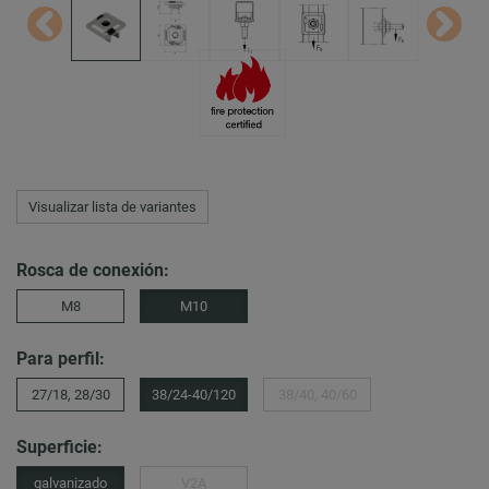
Visualizar lista de variantes
Rosca de conexión:
M8
M10
Para perfil:
27/18, 28/30
38/24-40/120
38/40, 40/60
Superficie:
galvanizado
V2A