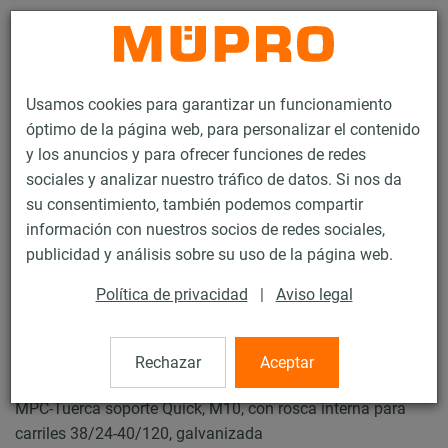
Contacto
Usamos cookies para garantizar un funcionamiento
óptimo de la página web, para personalizar el contenido
y los anuncios y para ofrecer funciones de redes
sociales y analizar nuestro tráfico de datos. Si nos da
su consentimiento, también podemos compartir
Productos
Protección contra el fuego
Fijaciones pirorresistentes
información con nuestros socios de redes sociales,
Carriles de instalación
MPC-Tuercas soporte Quick+
publicidad y análisis sobre su uso de la página web.
6 / 28
Política de privacidad
|
Aviso legal
MPC-Tuercas soporte Quick+
Rechazar
Aceptar
MPC-Tuerca soporte Quick, M10, con rosca interna para
carriles 38/24-40/120, galvanizada