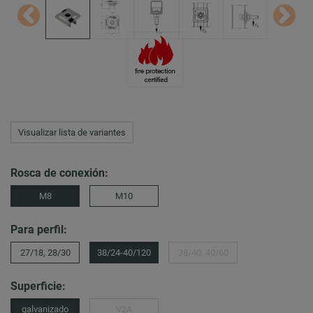
Visualizar lista de variantes
Rosca de conexión:
M8
M10
Para perfil:
27/18, 28/30
38/24-40/120
38/40, 40/60
Superficie:
galvanizado
V2A