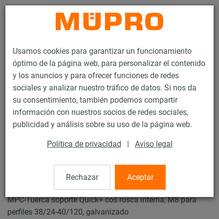
Contacto
Usamos cookies para garantizar un funcionamiento
óptimo de la página web, para personalizar el contenido
y los anuncios y para ofrecer funciones de redes
sociales y analizar nuestro tráfico de datos. Si nos da
su consentimiento, también podemos compartir
Productos
Protección contra el fuego
Fijaciones pirorresistentes
información con nuestros socios de redes sociales,
Carriles de instalación
MPC-Tuercas soporte Quick+
publicidad y análisis sobre su uso de la página web.
6 / 28
Política de privacidad
|
Aviso legal
MPC-Tuercas soporte Quick+
Rechazar
Aceptar
MPC-Tuerca soporte Quick+ cos rosca interna, M8 para
perfiles 38/24-40/120, galvanizado