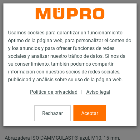
Contacto
Usamos cookies para garantizar un funcionamiento
óptimo de la página web, para personalizar el contenido
y los anuncios y para ofrecer funciones de redes
sociales y analizar nuestro tráfico de datos. Si nos da
su consentimiento, también podemos compartir
Productos
Tecnología de soportación
Abrazaderas
información con nuestros socios de redes sociales,
Abrazaderas de espuma de vidrio
publicidad y análisis sobre su uso de la página web.
34 / 44
Política de privacidad
|
Aviso legal
Abrazaderas de espuma de
Rechazar
Aceptar
vidrio
Abrazadera ISO DÄMMGULAST® azul, M10, 15 mm,