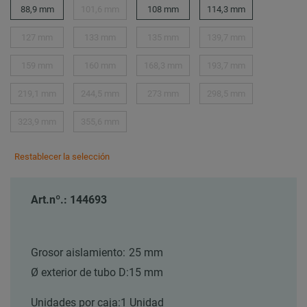
88,9 mm
101,6 mm
108 mm
114,3 mm
127 mm
133 mm
135 mm
139,7 mm
159 mm
160 mm
168,3 mm
193,7 mm
219,1 mm
244,5 mm
273 mm
298,5 mm
323,9 mm
355,6 mm
Restablecer la selección
Art.nº.: 144693
Grosor aislamiento:
25 mm
Ø exterior de tubo D:
15 mm
Unidades por caja:
1 Unidad