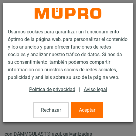
Contacto
Usamos cookies para garantizar un funcionamiento
óptimo de la página web, para personalizar el contenido
y los anuncios y para ofrecer funciones de redes
sociales y analizar nuestro tráfico de datos. Si nos da
su consentimiento, también podemos compartir
Productos
Tecnología de soportación
Abrazaderas
información con nuestros socios de redes sociales,
Abrazaderas de espuma de vidrio
publicidad y análisis sobre su uso de la página web.
34 / 44
Política de privacidad
|
Aviso legal
Abrazaderas de espuma de
Rechazar
Aceptar
vidrio
con DÄMMGULAST® azul, galvanizadas