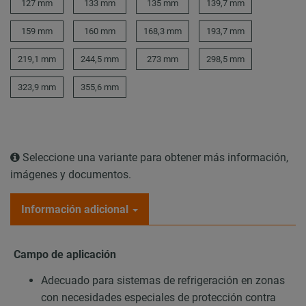
127 mm
133 mm
135 mm
139,7 mm
159 mm
160 mm
168,3 mm
193,7 mm
219,1 mm
244,5 mm
273 mm
298,5 mm
323,9 mm
355,6 mm
Seleccione una variante para obtener más información,
imágenes y documentos.
Información adicional
Campo de aplicación
Adecuado para sistemas de refrigeración en zonas
con necesidades especiales de protección contra