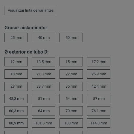
Visualizar lista de variantes
Grosor aislamiento:
25 mm
40 mm
50 mm
Ø exterior de tubo D:
12 mm
13,5 mm
15 mm
17,2 mm
18 mm
21,3 mm
22 mm
26,9 mm
28 mm
33,7 mm
35 mm
42,4 mm
48,3 mm
51 mm
54 mm
57 mm
60,3 mm
64 mm
70 mm
76,1 mm
88,9 mm
101,6 mm
108 mm
114,3 mm