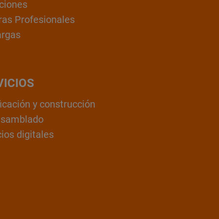
ciones
ras Profesionales
argas
VICIOS
ficación y construcción
nsamblado
ios digitales