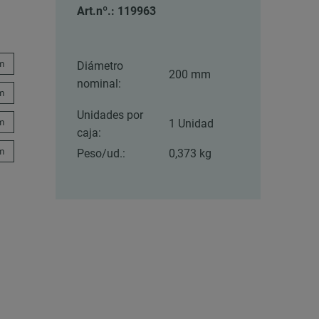
Art.nº.: 119963
m
Diámetro
200 mm
nominal:
m
Unidades por
m
1 Unidad
caja:
m
Peso/ud.:
0,373 kg