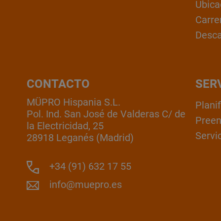
Ubica
Carre
Desc
CONTACTO
SER
MÜPRO Hispania S.L.
Plani
Pol. Ind. San José de Valderas C/ de
Pree
la Electricidad, 25
Servic
28918 Leganés (Madrid)
+34 (91) 632 17 55
info@muepro.es