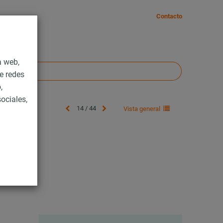
Contacto
a web,
e redes
,
ociales,
14 / 44
Vista general