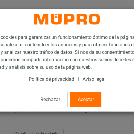
ookies para garantizar un funcionamiento óptimo de la págin
sonalizar el contenido y los anuncios y para ofrecer funciones d
 y analizar nuestro tráfico de datos. Si nos da su consentimiento
podemos compartir información con nuestros socios de redes s
zaderas industriales
ad y análisis sobre su uso de la página web.
Política de privacidad
|
Aviso legal
triales
Rechazar
Aceptar
rilla, para conductos de aire, 200 mm, galvanizada
Visualizar lista de variantes