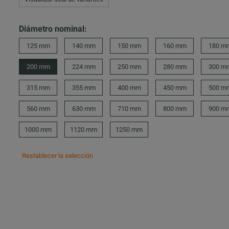
Diámetro nominal:
125 mm
140 mm
150 mm
160 mm
180 m
200 mm
224 mm
250 mm
280 mm
300 m
315 mm
355 mm
400 mm
450 mm
500 m
560 mm
630 mm
710 mm
800 mm
900 m
1000 mm
1120 mm
1250 mm
Restablecer la selección