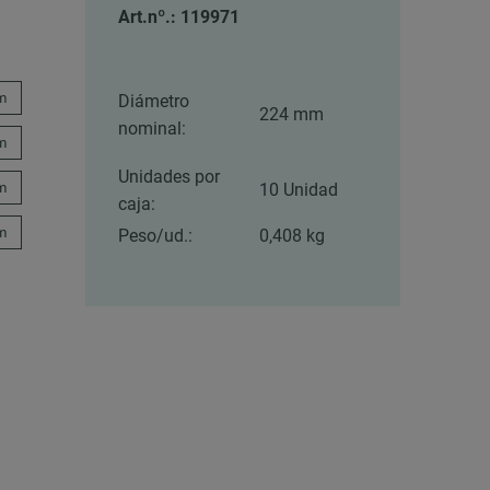
Art.nº.: 119971
m
Diámetro
224 mm
nominal:
m
Unidades por
m
10 Unidad
caja:
m
Peso/ud.:
0,408 kg