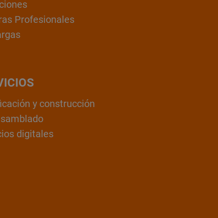
ciones
ras Profesionales
argas
VICIOS
ficación y construcción
nsamblado
ios digitales