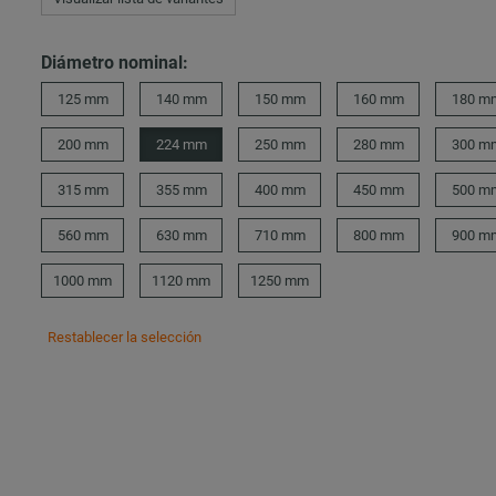
Diámetro nominal:
125 mm
140 mm
150 mm
160 mm
180 m
200 mm
224 mm
250 mm
280 mm
300 m
315 mm
355 mm
400 mm
450 mm
500 m
560 mm
630 mm
710 mm
800 mm
900 m
1000 mm
1120 mm
1250 mm
Restablecer la selección