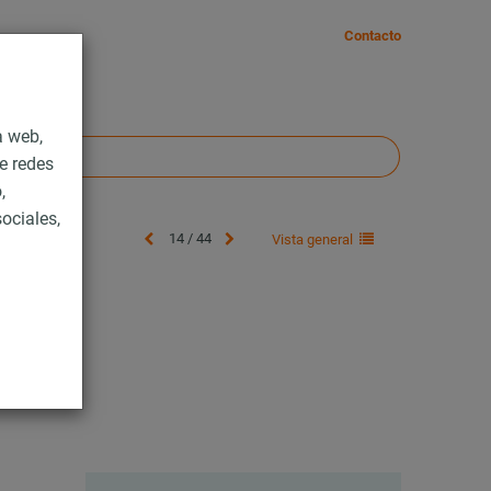
Contacto
a web,
e redes
,
ociales,
14 / 44
Vista general