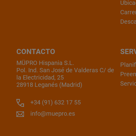
Ubica
Carre
Desc
CONTACTO
SER
MÜPRO Hispania S.L.
Plani
Pol. Ind. San José de Valderas C/ de
Pree
la Electricidad, 25
Servic
28918 Leganés (Madrid)
+34 (91) 632 17 55
info@muepro.es