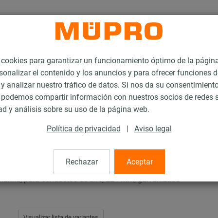
ookies para garantizar un funcionamiento óptimo de la págin
sonalizar el contenido y los anuncios y para ofrecer funciones d
 y analizar nuestro tráfico de datos. Si nos da su consentimiento
podemos compartir información con nuestros socios de redes s
zaderas industriales
ad y análisis sobre su uso de la página web.
Política de privacidad
|
Aviso legal
triales
Rechazar
Aceptar
rilla, para conductos de aire, 224 mm, galvanizada
Visualizar lista de variantes