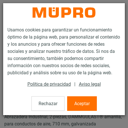
Contacto
Usamos cookies para garantizar un funcionamiento
óptimo de la página web, para personalizar el contenido
y los anuncios y para ofrecer funciones de redes
sociales y analizar nuestro tráfico de datos. Si nos da
su consentimiento, también podemos compartir
Productos
Tecnología de soportación
Abrazaderas
información con nuestros socios de redes sociales,
Abrazaderas industriales
publicidad y análisis sobre su uso de la página web.
14 / 44
Política de privacidad
|
Aviso legal
Abrazaderas industriales
Rechazar
Aceptar
Abrazadera Industrial, 2-piezas, DÄMMGULAST® amarilla,
para conductos de aire, 710 mm, galvanizada