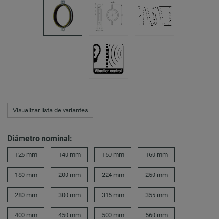
Visualizar lista de variantes
Diámetro nominal:
125 mm
140 mm
150 mm
160 mm
180 mm
200 mm
224 mm
250 mm
280 mm
300 mm
315 mm
355 mm
400 mm
450 mm
500 mm
560 mm