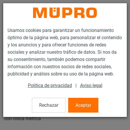
Contacto
Usamos cookies para garantizar un funcionamiento
óptimo de la página web, para personalizar el contenido
y los anuncios y para ofrecer funciones de redes
sociales y analizar nuestro tráfico de datos. Si nos da
su consentimiento, también podemos compartir
Productos
Tecnología de soportación
Accesorios de montaje
información con nuestros socios de redes sociales,
Tornillos de hexágono interior
publicidad y análisis sobre su uso de la página web.
32 / 72
Política de privacidad
|
Aviso legal
Tornillos de hexágono interior
Rechazar
Aceptar
con rosca métrica