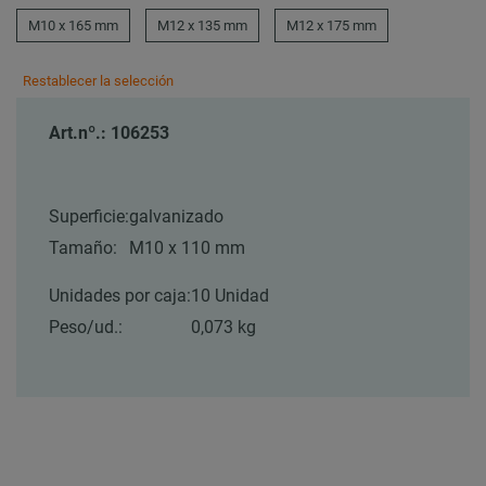
M10 x 165 mm
M12 x 135 mm
M12 x 175 mm
Restablecer la selección
Art.nº.: 106253
Superficie:
galvanizado
Tamaño:
M10 x 110 mm
Unidades por caja:
10 Unidad
Peso/ud.:
0,073 kg