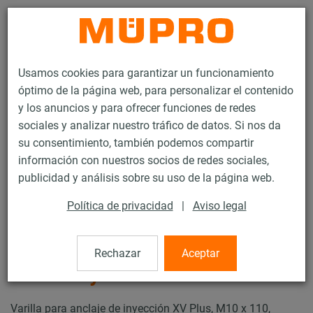
Contacto
Usamos cookies para garantizar un funcionamiento
óptimo de la página web, para personalizar el contenido
y los anuncios y para ofrecer funciones de redes
sociales y analizar nuestro tráfico de datos. Si nos da
su consentimiento, también podemos compartir
Productos
Tecnología de soportación
Anclajes
información con nuestros socios de redes sociales,
Varillas para anclaje de inyección XV Plus
publicidad y análisis sobre su uso de la página web.
25 / 43
Política de privacidad
|
Aviso legal
Varillas para anclaje de
Rechazar
Aceptar
inyección XV Plus
Varilla para anclaje de inyección XV Plus, M10 x 110,