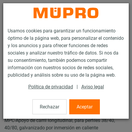
Contacto
Usamos cookies para garantizar un funcionamiento
óptimo de la página web, para personalizar el contenido
y los anuncios y para ofrecer funciones de redes
sociales y analizar nuestro tráfico de datos. Si nos da
su consentimiento, también podemos compartir
Productos
Tecnología de soportación
Carriles de instalación
información con nuestros socios de redes sociales,
MPC-Apoyos de carril
publicidad y análisis sobre su uso de la página web.
27 / 136
Política de privacidad
|
Aviso legal
MPC-Apoyos de carril
Rechazar
Aceptar
MPC-Apoyo de carril longitudinal, para perfiles 38/40,
40/80, galvanizado por inmersión en caliente