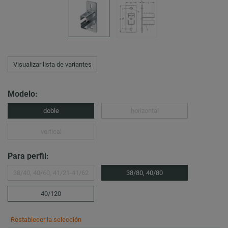
Visualizar lista de variantes
Modelo:
doble
horizontal
vertical
Para perfil:
38/40, 40/60, 41/21-41/62
38/80, 40/80
40/120
Restablecer la selección