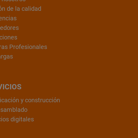
ón de la calidad
encias
edores
ciones
ras Profesionales
argas
VICIOS
ficación y construcción
nsamblado
ios digitales