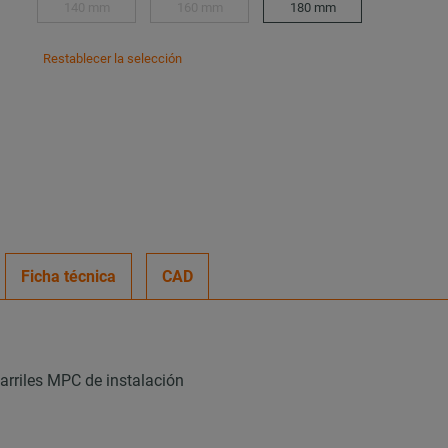
140 mm
160 mm
180 mm
Restablecer la selección
Ficha técnica
CAD
carriles MPC de instalación