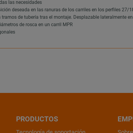
odas las necesidades
ición deseada en las ranuras de los carriles en los perfiles 27/
s tramos de tubería tras el montaje. Desplazable lateralmente 
diámetros de rosca en un carril MPR
gonales
PRODUCTOS
EMP
Tecnología de soportación
Sobre