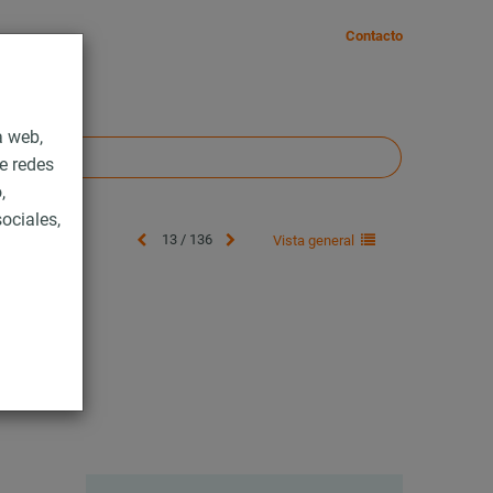
Contacto
a web,
e redes
,
ociales,
13 / 136
Vista general