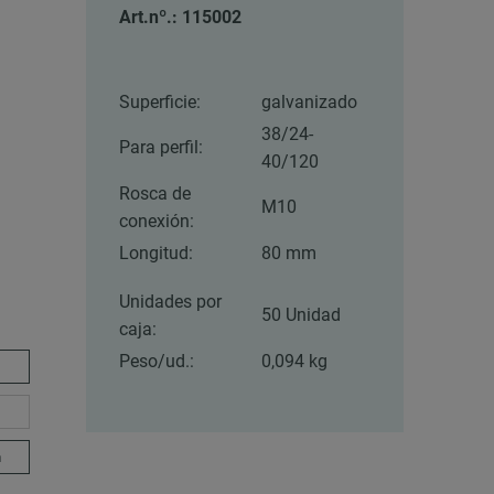
Art.nº.: 115002
Superficie:
galvanizado
38/24-
Para perfil:
40/120
Rosca de
M10
conexión:
Longitud:
80 mm
Unidades por
50 Unidad
caja:
Peso/ud.:
0,094 kg
m