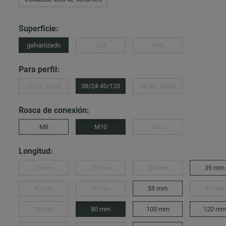
Superficie:
galvanizado
V2A
V4A
Para perfil:
27/18, 28/30
38/24-40/120
38/40, 40/60
Rosca de conexión:
M8
M10
M12
Longitud:
20 mm
25 mm
30 mm
35 mm
40 mm
50 mm
55 mm
60 mm
70 mm
80 mm
100 mm
120 m