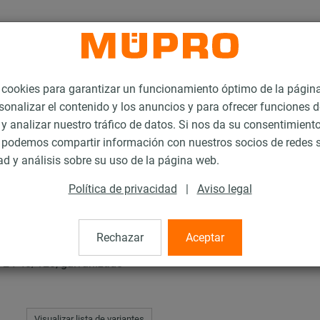
ookies para garantizar un funcionamiento óptimo de la págin
sonalizar el contenido y los anuncios y para ofrecer funciones d
 y analizar nuestro tráfico de datos. Si nos da su consentimiento
podemos compartir información con nuestros socios de redes s
ón
MPC-Tornillos soporte 38/24 - 40/120
ad y análisis sobre su uso de la página web.
Política de privacidad
|
Aviso legal
orte 38/24 - 40/120
Rechazar
Aceptar
8/24-40/120, galvanizado
Visualizar lista de variantes