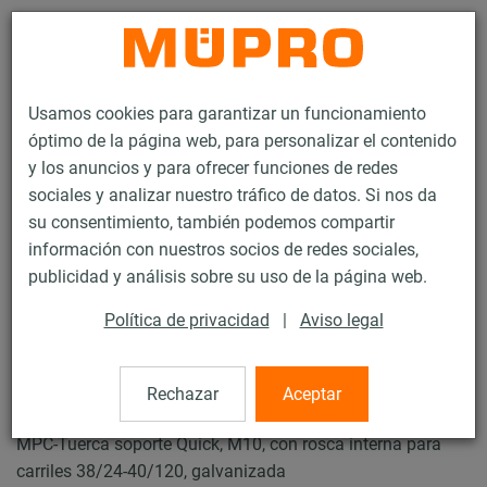
Contacto
Usamos cookies para garantizar un funcionamiento
óptimo de la página web, para personalizar el contenido
y los anuncios y para ofrecer funciones de redes
sociales y analizar nuestro tráfico de datos. Si nos da
su consentimiento, también podemos compartir
Productos
Tecnología de soportación
Carriles de instalación
información con nuestros socios de redes sociales,
MPC-Tuercas soporte Quick+
publicidad y análisis sobre su uso de la página web.
10 / 136
Política de privacidad
|
Aviso legal
MPC-Tuercas soporte Quick+
Rechazar
Aceptar
MPC-Tuerca soporte Quick, M10, con rosca interna para
carriles 38/24-40/120, galvanizada