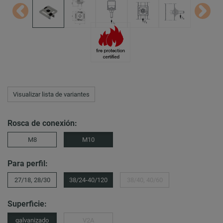
Visualizar lista de variantes
Rosca de conexión:
M8
M10
Para perfil:
27/18, 28/30
38/24-40/120
38/40, 40/60
Superficie:
galvanizado
V2A