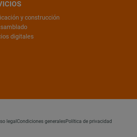
VICIOS
ficación y construcción
nsamblado
ios digitales
so legal
Condiciones generales
Política de privacidad