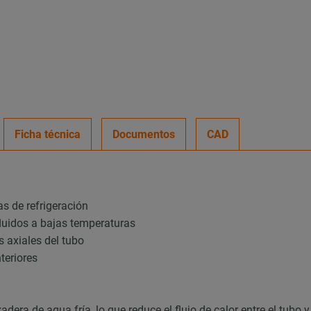
Ficha técnica
Documentos
CAD
s de refrigeración
fluidos a bajas temperaturas
s axiales del tubo
nteriores
dera de agua fría, lo que reduce el flujo de calor entre el tubo y