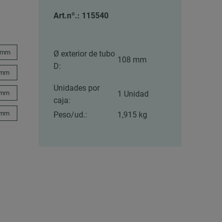
Art.nº.: 115540
 mm
Ø exterior de tubo
108 mm
D:
 mm
Unidades por
 mm
1 Unidad
caja:
 mm
Peso/ud.:
1,915 kg