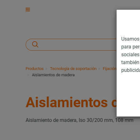
Usamos c
para per
sociales
también 
Productos
Tecnología de soportación
Fijación de cargas 
publicid
Aislamientos de madera
Aislamientos de 
Aislamiento de madera, Iso 30/200 mm, 108 mm