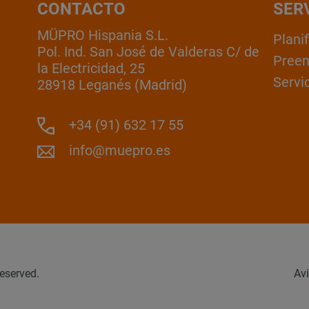
CONTACTO
SER
MÜPRO Hispania S.L.
Plani
Pol. Ind. San José de Valderas C/ de
Pree
la Electricidad, 25
Servic
28918 Leganés (Madrid)
+34 (91) 632 17 55
info@muepro.es
eserved.
Avi