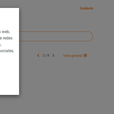
Contacto
a web,
e redes
,
ociales,
2 / 8
Vista general