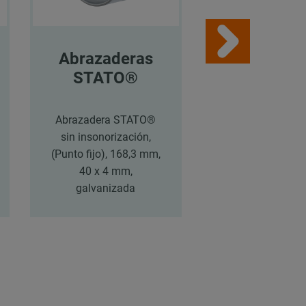
Abrazaderas
Abrazade
STATO®
STATO
Abrazadera STATO®
Abrazadera ST
sin insonorización,
sin insonorizac
(Punto fijo), 168,3 mm,
(Punto fijo), 168
40 x 4 mm,
40 x 4 mm,
galvanizada
galvanizad