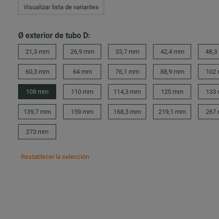
Visualizar lista de variantes
Ø exterior de tubo D:
21,3 mm
26,9 mm
33,7 mm
42,4 mm
48,3
60,3 mm
64 mm
76,1 mm
88,9 mm
102
108 mm
110 mm
114,3 mm
125 mm
133
139,7 mm
159 mm
168,3 mm
219,1 mm
267
273 mm
Restablecer la selección