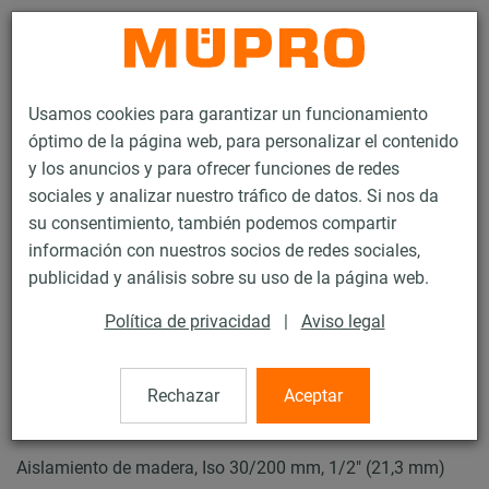
Contacto
Usamos cookies para garantizar un funcionamiento
óptimo de la página web, para personalizar el contenido
y los anuncios y para ofrecer funciones de redes
sociales y analizar nuestro tráfico de datos. Si nos da
su consentimiento, también podemos compartir
Productos
Tecnología de soportación
Fijación de cargas pesadas
información con nuestros socios de redes sociales,
Puntos fijos y puntos guías para la fijación de cargas pesadas
publicidad y análisis sobre su uso de la página web.
Aislamientos de madera
Política de privacidad
|
Aviso legal
2 / 8
Rechazar
Aceptar
Aislamientos de madera
Aislamiento de madera, Iso 30/200 mm, 1/2" (21,3 mm)