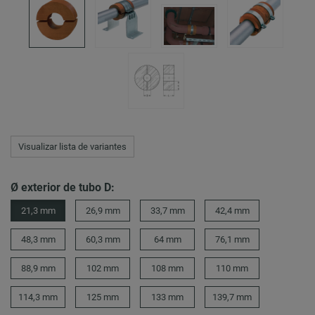
Visualizar lista de variantes
Ø exterior de tubo D:
21,3 mm
26,9 mm
33,7 mm
42,4 mm
48,3 mm
60,3 mm
64 mm
76,1 mm
88,9 mm
102 mm
108 mm
110 mm
114,3 mm
125 mm
133 mm
139,7 mm