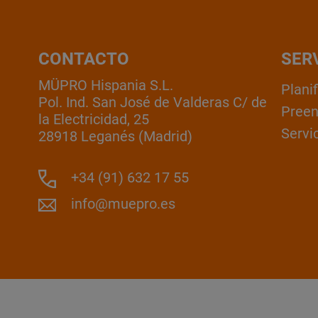
CONTACTO
SER
MÜPRO Hispania S.L.
Plani
Pol. Ind. San José de Valderas C/ de
Pree
la Electricidad, 25
Servic
28918 Leganés (Madrid)
+34 (91) 632 17 55
info@muepro.es