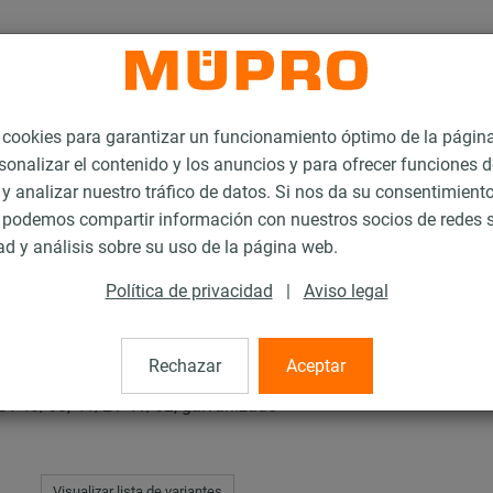
ookies para garantizar un funcionamiento óptimo de la págin
sonalizar el contenido y los anuncios y para ofrecer funciones d
 y analizar nuestro tráfico de datos. Si nos da su consentimiento
podemos compartir información con nuestros socios de redes s
s
Carriles de instalación para la fijación de rociadores
MPC-Apoyos de carr
ad y análisis sobre su uso de la página web.
Política de privacidad
|
Aviso legal
rril
Rechazar
Aceptar
/24-40/60, 41/21-41/62, galvanizado
Visualizar lista de variantes