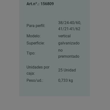
Art.nº.: 156809
38/24-40/60,
Para perfil:
41/21-41/62
Modelo:
vertical
Superficie:
galvanizado
no
Tipo:
premontado
Unidades por
25 Unidad
caja:
Peso/ud.:
0,733 kg