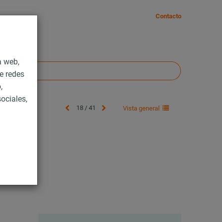
Contacto
a web,
e redes
,
ociales,
18 / 41
Vista general
il