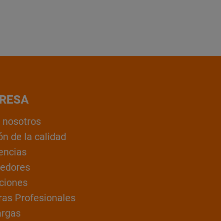
RESA
 nosotros
ón de la calidad
encias
edores
ciones
ras Profesionales
argas