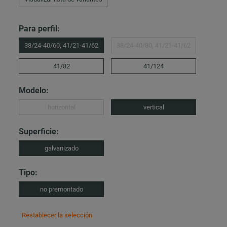
Para perfil:
38/24-40/60, 41/21-41/62
38/24-40/80, 41/21-41/62
41/82
41/124
Modelo:
horizontal
vertical
Superficie:
galvanizado
Tipo:
no premontado
Restablecer la selección