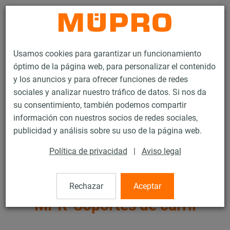
Contacto
Usamos cookies para garantizar un funcionamiento
óptimo de la página web, para personalizar el contenido
y los anuncios y para ofrecer funciones de redes
sociales y analizar nuestro tráfico de datos. Si nos da
su consentimiento, también podemos compartir
Productos
Tecnología de soportación
Fijación de ventilación
información con nuestros socios de redes sociales,
Carriles de instalación para la fijación de ventilación
publicidad y análisis sobre su uso de la página web.
MPR-Carriles de instalación (cargas ligeras y medias)
MPR-Soportes de carril
Política de privacidad
|
Aviso legal
4 / 72
Rechazar
Aceptar
MPR-Soportes de carril