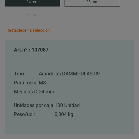
24 mm
28 mm
34 mm
Restablecer la selección
Art.nº.: 107087
Tipo:
Arandelas DÄMMGULAST®
Para rosca:
M8
Medidas D:
24 mm
Unidades por caja:
100 Unidad
Peso/ud.:
0,004 kg