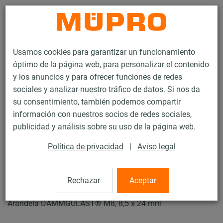
Contacto
Usamos cookies para garantizar un funcionamiento
óptimo de la página web, para personalizar el contenido
y los anuncios y para ofrecer funciones de redes
sociales y analizar nuestro tráfico de datos. Si nos da
su consentimiento, también podemos compartir
Productos
Tecnología de soportación
Insonorización
información con nuestros socios de redes sociales,
Elementos de insonorización
Arandelas DÄMMGULAST®
publicidad y análisis sobre su uso de la página web.
8 / 13
Política de privacidad
|
Aviso legal
Arandelas DÄMMGULAST®
Rechazar
Aceptar
Arandela DÄMMGULAST® M8, 8,5 x 24 mm