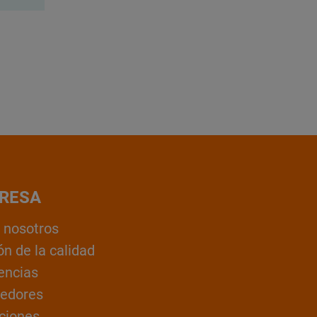
RESA
 nosotros
ón de la calidad
encias
edores
ciones