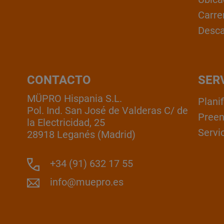
Carre
Desc
CONTACTO
SER
MÜPRO Hispania S.L.
Plani
Pol. Ind. San José de Valderas C/ de
Pree
la Electricidad, 25
Servic
28918 Leganés (Madrid)
+34 (91) 632 17 55
info@muepro.es