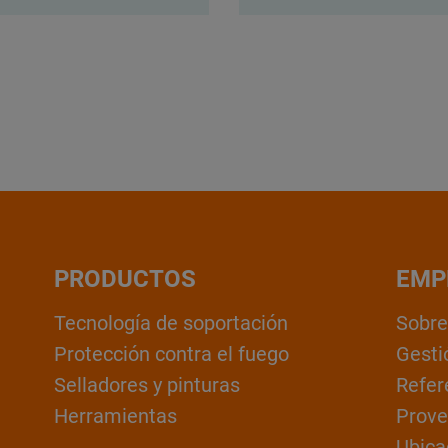
PRODUCTOS
EMP
Tecnología de soportación
Sobre
Protección contra el fuego
Gesti
Selladores y pinturas
Refer
Herramientas
Prove
Ubica