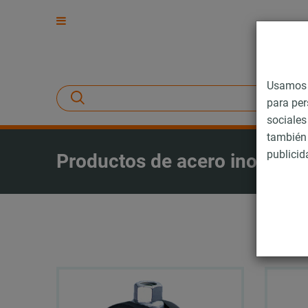
Usamos c
para per
sociales
también 
publicid
Productos de acero inoxidab