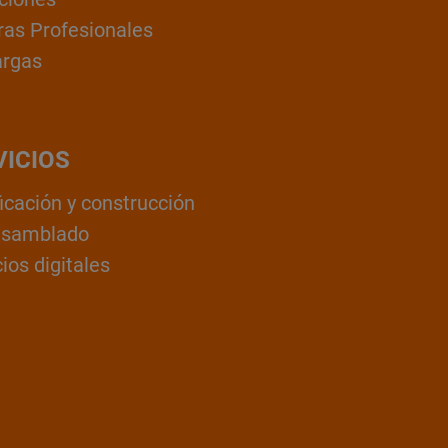
ras Profesionales
argas
VICIOS
ficación y construcción
nsamblado
ios digitales