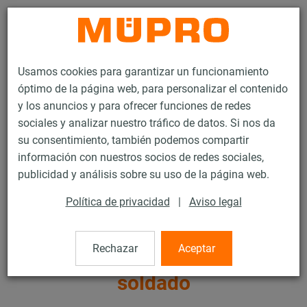
Contacto
Usamos cookies para garantizar un funcionamiento
óptimo de la página web, para personalizar el contenido
y los anuncios y para ofrecer funciones de redes
sociales y analizar nuestro tráfico de datos. Si nos da
su consentimiento, también podemos compartir
Productos
Tecnología de soportación
Productos de acero inoxidable
información con nuestros socios de redes sociales,
Accesorios de montaje de acero inoxidable
publicidad y análisis sobre su uso de la página web.
Placas base con manguito soldado
Política de privacidad
|
Aviso legal
20 / 21
Rechazar
Aceptar
Placas base con manguito
soldado