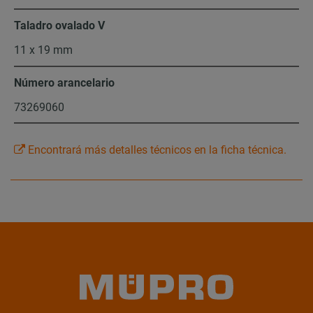
Taladro ovalado V
11 x 19 mm
Número arancelario
73269060
Encontrará más detalles técnicos en la ficha técnica.