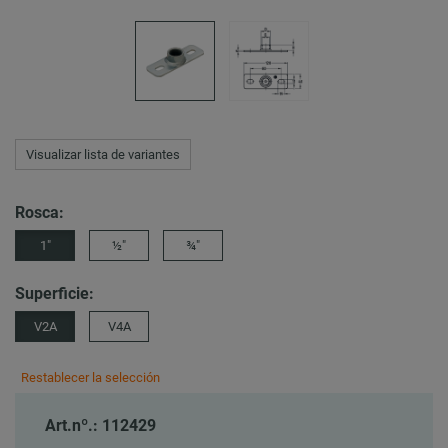
Visualizar lista de variantes
Rosca:
1″
½″
¾″
Superficie:
V2A
V4A
Restablecer la selección
Art.nº.: 112429