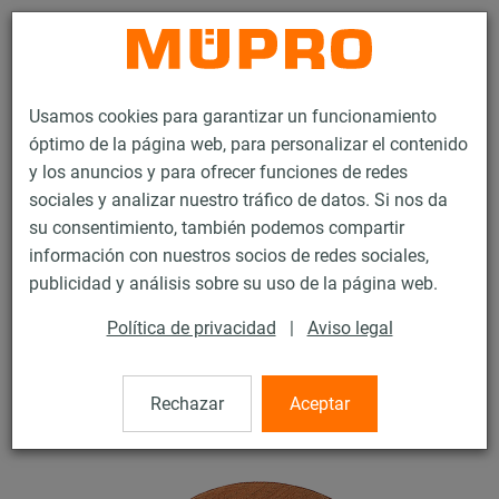
Contacto
Usamos cookies para garantizar un funcionamiento
óptimo de la página web, para personalizar el contenido
y los anuncios y para ofrecer funciones de redes
sociales y analizar nuestro tráfico de datos. Si nos da
su consentimiento, también podemos compartir
Productos
Tecnología de soportación
Puntos fijos y puntos guías
información con nuestros socios de redes sociales,
Aislamientos de madera
publicidad y análisis sobre su uso de la página web.
9 / 24
Política de privacidad
|
Aviso legal
Aislamientos de madera
Rechazar
Aceptar