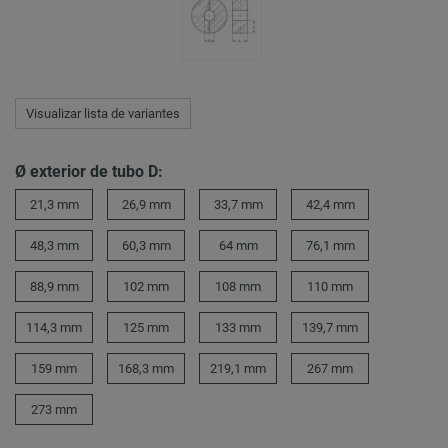
Visualizar lista de variantes
Ø exterior de tubo D:
21,3 mm
26,9 mm
33,7 mm
42,4 mm
48,3 mm
60,3 mm
64 mm
76,1 mm
88,9 mm
102 mm
108 mm
110 mm
114,3 mm
125 mm
133 mm
139,7 mm
159 mm
168,3 mm
219,1 mm
267 mm
273 mm