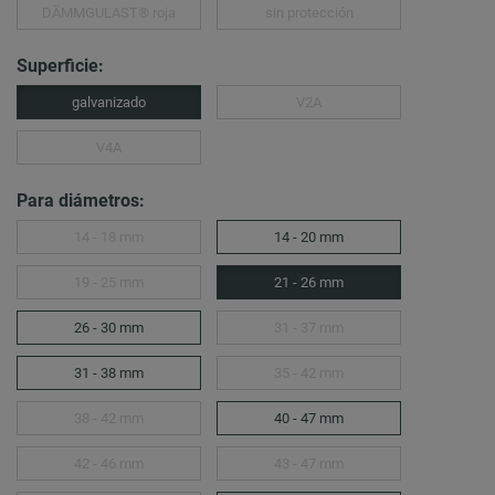
DÄMMGULAST® roja
sin protección
Superficie:
galvanizado
V2A
V4A
Para diámetros:
14 - 18 mm
14 - 20 mm
19 - 25 mm
21 - 26 mm
26 - 30 mm
31 - 37 mm
31 - 38 mm
35 - 42 mm
38 - 42 mm
40 - 47 mm
42 - 46 mm
43 - 47 mm