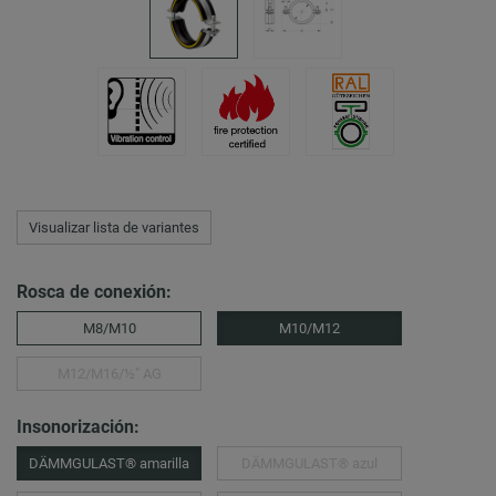
Visualizar lista de variantes
Rosca de conexión:
M8/M10
M10/M12
M12/M16/½″ AG
Insonorización:
DÄMMGULAST® amarilla
DÄMMGULAST® azul