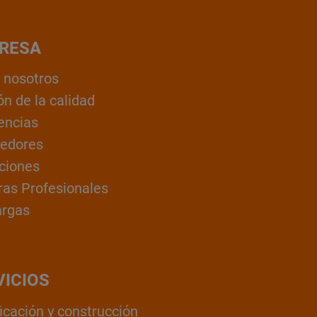
RESA
 nosotros
ón de la calidad
encias
edores
ciones
ras Profesionales
argas
VICIOS
ficación y construcción