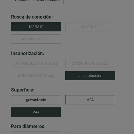
Rosca de conexión:
M8/M10
M10/M12
M12/M16/½″ AG
Insonorización:
DÄMMGULAST® amarilla
DÄMMGULAST® azul
DÄMMGULAST® roja
sin protección
Superficie:
galvanizado
V2A
V4A
Para diámetros: