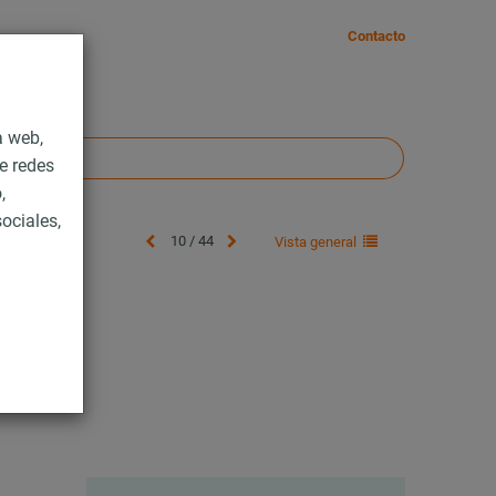
Contacto
a web,
e redes
,
ociales,
10 / 44
Vista general