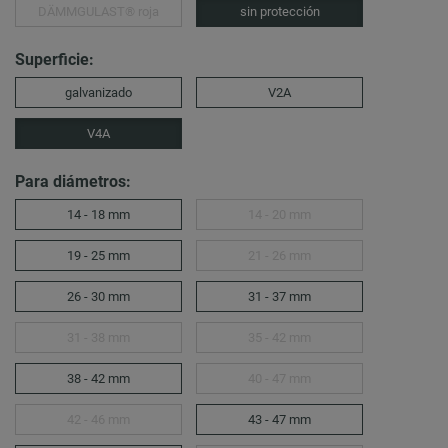
DÄMMGULAST® roja
sin protección
Superficie:
galvanizado
V2A
V4A
Para diámetros:
14 - 18 mm
14 - 20 mm
19 - 25 mm
21 - 26 mm
26 - 30 mm
31 - 37 mm
31 - 38 mm
35 - 42 mm
38 - 42 mm
40 - 47 mm
42 - 46 mm
43 - 47 mm