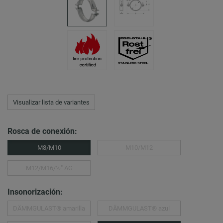
Visualizar lista de variantes
Rosca de conexión:
M8/M10
M10/M12
M12/M16/½″ AG
Insonorización:
DÄMMGULAST® amarilla
DÄMMGULAST® azul