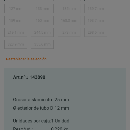
127 mm
133 mm
135 mm
139,7 mm
159 mm
160 mm
168,3 mm
193,7 mm
219,1 mm
244,5 mm
273 mm
298,5 mm
323,9 mm
355,6 mm
Restablecer la selección
Art.nº.: 143890
Grosor aislamiento:
25 mm
Ø exterior de tubo D:
12 mm
Unidades por caja:
1 Unidad
Peso/ud.:
0,220 kg