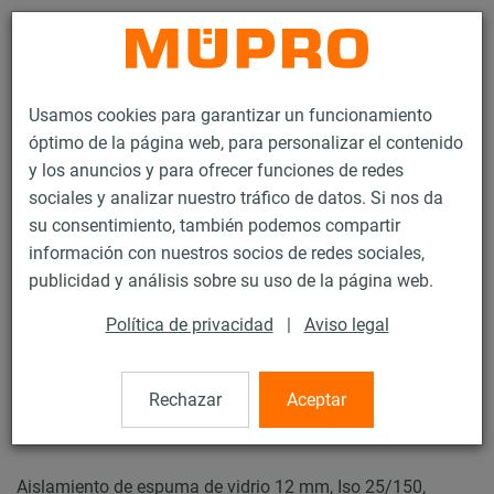
Contacto
Usamos cookies para garantizar un funcionamiento
óptimo de la página web, para personalizar el contenido
y los anuncios y para ofrecer funciones de redes
sociales y analizar nuestro tráfico de datos. Si nos da
su consentimiento, también podemos compartir
Productos
Tecnología de soportación
Abrazaderas
información con nuestros socios de redes sociales,
Abrazaderas de espuma de vidrio
publicidad y análisis sobre su uso de la página web.
33 / 44
Política de privacidad
|
Aviso legal
Abrazaderas de espuma de
Rechazar
Aceptar
vidrio
Aislamiento de espuma de vidrio 12 mm, Iso 25/150,