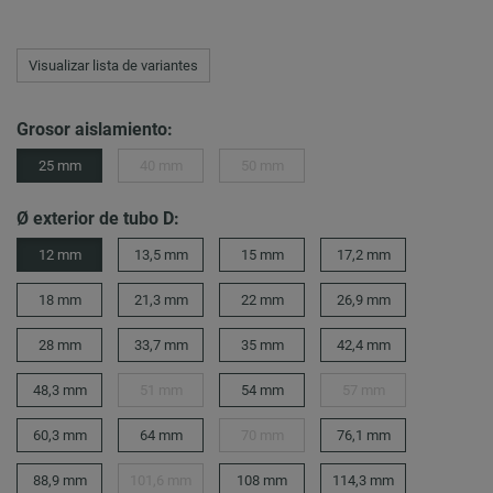
Visualizar lista de variantes
Grosor aislamiento:
25 mm
40 mm
50 mm
Ø exterior de tubo D:
12 mm
13,5 mm
15 mm
17,2 mm
18 mm
21,3 mm
22 mm
26,9 mm
28 mm
33,7 mm
35 mm
42,4 mm
48,3 mm
51 mm
54 mm
57 mm
60,3 mm
64 mm
70 mm
76,1 mm
88,9 mm
101,6 mm
108 mm
114,3 mm