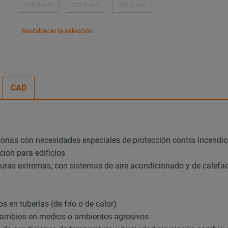
298,5 mm
323,9 mm
355,6 mm
Restablecer la selección
CAD
zonas con necesidades especiales de protección contra incendi
ción para edificios
uras extremas, con sistemas de aire acondicionado y de calefacci
 en tuberías (de frío o de calor)
 cambios en medios o ambientes agresivos