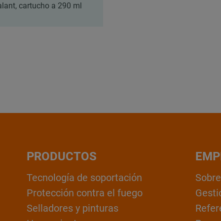
alant, cartucho a 290 ml
PRODUCTOS
EMP
Tecnología de soportación
Sobre
Protección contra el fuego
Gesti
Selladores y pinturas
Refer