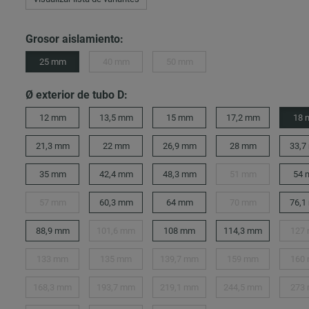
Grosor aislamiento:
25 mm
40 mm
50 mm
Ø exterior de tubo D:
12 mm
13,5 mm
15 mm
17,2 mm
18
21,3 mm
22 mm
26,9 mm
28 mm
33,7
35 mm
42,4 mm
48,3 mm
51 mm
54
57 mm
60,3 mm
64 mm
70 mm
76,1
88,9 mm
101,6 mm
108 mm
114,3 mm
127
133 mm
135 mm
139,7 mm
159 mm
160
168,3 mm
193,7 mm
219,1 mm
244,5 mm
273