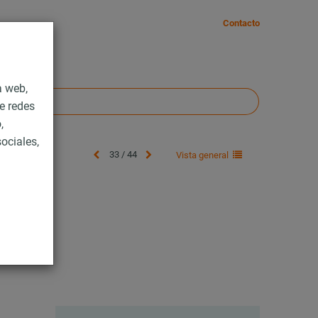
Contacto
a web,
e redes
,
ociales,
33 / 44
Vista general