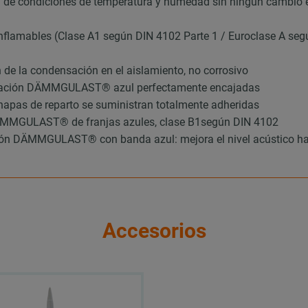
de condiciones de temperatura y humedad sin ningún cambio en
nflamables (Clase A1 según DIN 4102 Parte 1 / Euroclase A seg
n de la condensación en el aislamiento, no corrosivo
rización DÄMMGULAST® azul perfectamente encajadas
chapas de reparto se suministran totalmente adheridas
 DÄMMGULAST® de franjas azules, clase B1según DIN 4102
ación DÄMMGULAST® con banda azul: mejora el nivel acústico ha
Accesorios