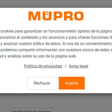
ookies para garantizar un funcionamiento óptimo de la págin
sonalizar el contenido y los anuncios y para ofrecer funciones d
 y analizar nuestro tráfico de datos. Si nos da su consentimiento
podemos compartir información con nuestros socios de redes s
zaderas de espuma de vidrio
ad y análisis sobre su uso de la página web.
Política de privacidad
|
Aviso legal
puma de vidrio
Rechazar
Aceptar
 Calidad T4, con chapa de reparto de carga
Visualizar lista de variantes