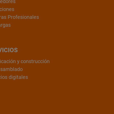
edores
ciones
ras Profesionales
argas
VICIOS
ficación y construcción
nsamblado
ios digitales