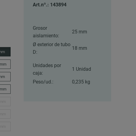
Art.nº.: 143894
Grosor
25 mm
aislamiento:
Ø exterior de tubo
18 mm
D:
 mm
 mm
Unidades por
1 Unidad
caja:
 mm
Peso/ud.:
0,235 kg
 mm
 mm
 mm
 mm