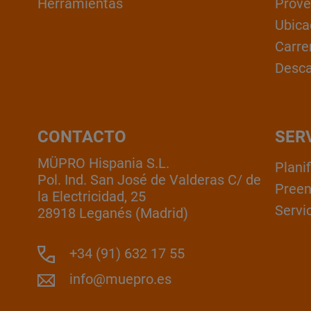
Herramientas
Prove
Ubica
Carre
Desc
CONTACTO
SER
MÜPRO Hispania S.L.
Plani
Pol. Ind. San José de Valderas C/ de
Pree
la Electricidad, 25
Servic
28918 Leganés (Madrid)
+34 (91) 632 17 55
info@muepro.es