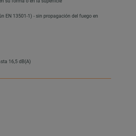
 su forma o en la superficie
ún EN 13501-1) - sin propagación del fuego en
sta 16,5 dB(A)