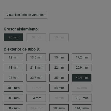
Visualizar lista de variantes
Grosor aislamiento:
25 mm
40 mm
50 mm
Ø exterior de tubo D:
12 mm
13,5 mm
15 mm
17,2 mm
18 mm
21,3 mm
22 mm
26,9 mm
28 mm
33,7 mm
35 mm
42,4 mm
48,3 mm
51 mm
54 mm
57 mm
60,3 mm
64 mm
70 mm
76,1 mm
88,9 mm
101,6 mm
108 mm
114,3 mm