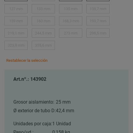
127 mm
133 mm
135 mm
139,7 mm
159 mm
160 mm
168,3 mm
193,7 mm
219,1 mm
244,5 mm
273 mm
298,5 mm
323,9 mm
355,6 mm
Restablecer la selección
Art.nº.: 143902
Grosor aislamiento:
25 mm
Ø exterior de tubo D:
42,4 mm
Unidades por caja:
1 Unidad
Peso/ud.:
0,158 kg