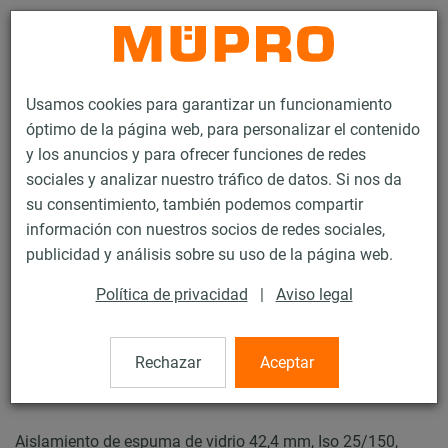
Contacto
Usamos cookies para garantizar un funcionamiento
óptimo de la página web, para personalizar el contenido
y los anuncios y para ofrecer funciones de redes
sociales y analizar nuestro tráfico de datos. Si nos da
su consentimiento, también podemos compartir
Productos
Tecnología de soportación
Abrazaderas
información con nuestros socios de redes sociales,
Abrazaderas de espuma de vidrio
publicidad y análisis sobre su uso de la página web.
33 / 44
Política de privacidad
|
Aviso legal
Abrazaderas de espuma de
Rechazar
Aceptar
vidrio
Aislamiento de espuma de vidrio 42,4 mm, Iso 25/150,