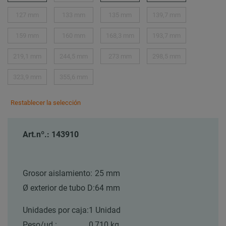
127 mm
133 mm
135 mm
139,7 mm
159 mm
160 mm
168,3 mm
193,7 mm
219,1 mm
244,5 mm
273 mm
298,5 mm
323,9 mm
355,6 mm
Restablecer la selección
Art.nº.: 143910
Grosor aislamiento:
25 mm
Ø exterior de tubo D:
64 mm
Unidades por caja:
1 Unidad
Peso/ud.:
0,710 kg