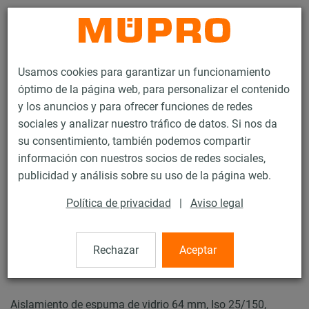
Contacto
Usamos cookies para garantizar un funcionamiento
óptimo de la página web, para personalizar el contenido
y los anuncios y para ofrecer funciones de redes
sociales y analizar nuestro tráfico de datos. Si nos da
su consentimiento, también podemos compartir
Productos
Tecnología de soportación
Abrazaderas
información con nuestros socios de redes sociales,
Abrazaderas de espuma de vidrio
publicidad y análisis sobre su uso de la página web.
33 / 44
Política de privacidad
|
Aviso legal
Abrazaderas de espuma de
Rechazar
Aceptar
vidrio
Aislamiento de espuma de vidrio 64 mm, Iso 25/150,