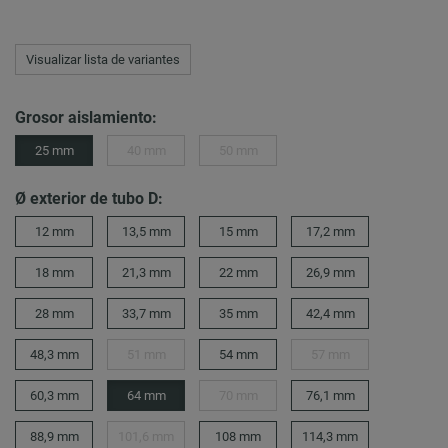
Visualizar lista de variantes
Grosor aislamiento:
25 mm
40 mm
50 mm
Ø exterior de tubo D:
12 mm
13,5 mm
15 mm
17,2 mm
18 mm
21,3 mm
22 mm
26,9 mm
28 mm
33,7 mm
35 mm
42,4 mm
48,3 mm
51 mm
54 mm
57 mm
60,3 mm
64 mm
70 mm
76,1 mm
88,9 mm
101,6 mm
108 mm
114,3 mm