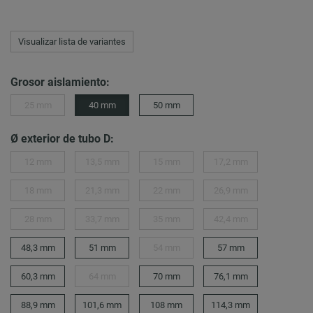
Visualizar lista de variantes
Grosor aislamiento:
25 mm
40 mm
50 mm
Ø exterior de tubo D:
12 mm
13,5 mm
15 mm
17,2 mm
18 mm
21,3 mm
22 mm
26,9 mm
28 mm
33,7 mm
35 mm
42,4 mm
48,3 mm
51 mm
54 mm
57 mm
60,3 mm
64 mm
70 mm
76,1 mm
88,9 mm
101,6 mm
108 mm
114,3 mm