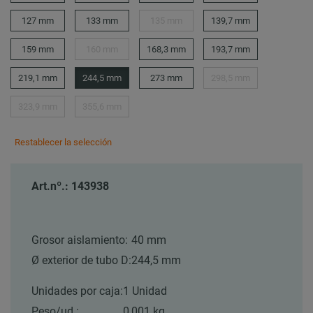
127 mm
133 mm
135 mm
139,7 mm
159 mm
160 mm
168,3 mm
193,7 mm
219,1 mm
244,5 mm
273 mm
298,5 mm
323,9 mm
355,6 mm
Restablecer la selección
Art.nº.: 143938
Grosor aislamiento:
40 mm
Ø exterior de tubo D:
244,5 mm
Unidades por caja:
1 Unidad
Peso/ud.:
0,001 kg