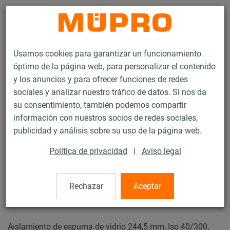
Contacto
Usamos cookies para garantizar un funcionamiento
óptimo de la página web, para personalizar el contenido
y los anuncios y para ofrecer funciones de redes
sociales y analizar nuestro tráfico de datos. Si nos da
su consentimiento, también podemos compartir
Productos
Tecnología de soportación
Abrazaderas
información con nuestros socios de redes sociales,
Abrazaderas de espuma de vidrio
publicidad y análisis sobre su uso de la página web.
33 / 44
Política de privacidad
|
Aviso legal
Abrazaderas de espuma de
Rechazar
Aceptar
vidrio
Aislamiento de espuma de vidrio 244,5 mm, Iso 40/300,