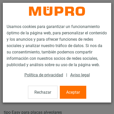
Contacto
Usamos cookies para garantizar un funcionamiento
óptimo de la página web, para personalizar el contenido
y los anuncios y para ofrecer funciones de redes
sociales y analizar nuestro tráfico de datos. Si nos da
su consentimiento, también podemos compartir
Productos
Tecnología de soportación
Anclajes
información con nuestros socios de redes sociales,
Anclajes de techo para placas alveolares
publicidad y análisis sobre su uso de la página web.
13 / 43
Política de privacidad
|
Aviso legal
Anclajes de techo para placas
Rechazar
Aceptar
alveolares
tipo Easy para placas alveolares