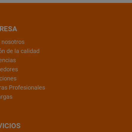
RESA
 nosotros
ón de la calidad
encias
edores
ciones
ras Profesionales
argas
VICIOS