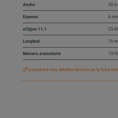
Ancho
30 
Espesor
6 m
eCl@ss 11.1
23-3
Longitud
70 
Número arancelario
7318
Encontrará más detalles técnicos en la ficha téc