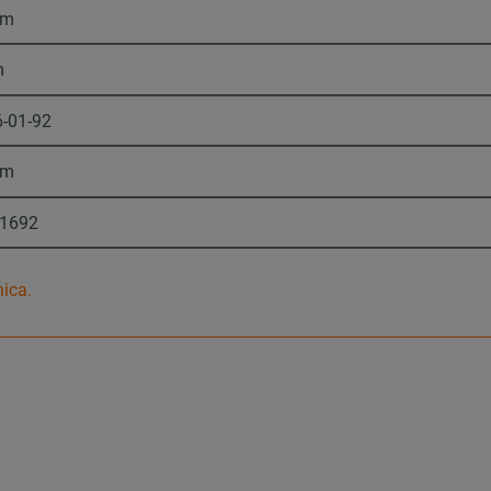
mm
m
6-01-92
mm
1692
nica.