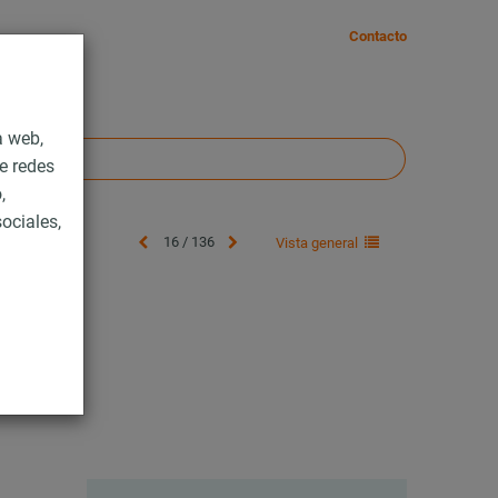
Contacto
a web,
e redes
,
ociales,
16 / 136
Vista general