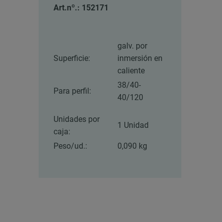
Art.nº.: 152171
galv. por
Superficie:
inmersión en
caliente
38/40-
Para perfil:
40/120
Unidades por
1 Unidad
caja:
Peso/ud.:
0,090 kg