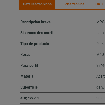
Detalles técnicos
Ficha técnica
CAD
Descripción breve
MPC-
Sistemas des carril
para 
Tipo de producto
Piez
Rosca
M10
Para perfil
38/4
Material
Acer
Superficie
galv.
eCl@ss 7.1
23-3