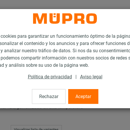
ookies para garantizar un funcionamiento óptimo de la págin
sonalizar el contenido y los anuncios y para ofrecer funciones d
 y analizar nuestro tráfico de datos. Si nos da su consentimiento
podemos compartir información con nuestros socios de redes s
ón
MPC-Tuerca soporte doble
ad y análisis sobre su uso de la página web.
Política de privacidad
|
Aviso legal
te doble
Rechazar
Aceptar
40/120, galvanizada en alta temperatura
Visualizar lista de variantes