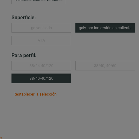
Superficie:
galvanizado
galv. por inmersión en caliente
V2A
Para perfil:
38/24-40/120
38/40, 40/60
38/40-40/120
Restablecer la selección