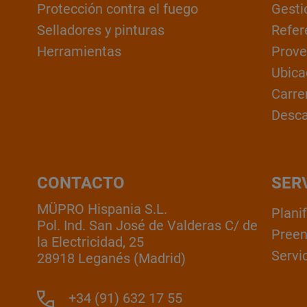
Protección contra el fuego
Gesti
Selladores y pinturas
Refer
Herramientas
Prove
Ubica
Carre
Desc
CONTACTO
SER
MÜPRO Hispania S.L.
Plani
Pol. Ind. San José de Valderas C/ de
Pree
la Electricidad, 25
Servic
28918 Leganés (Madrid)
+34 (91) 632 17 55