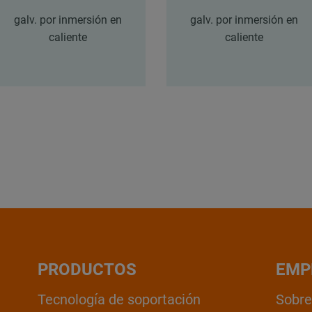
galv. por inmersión en
galv. por inmersión en
caliente
caliente
PRODUCTOS
EMP
Tecnología de soportación
Sobre