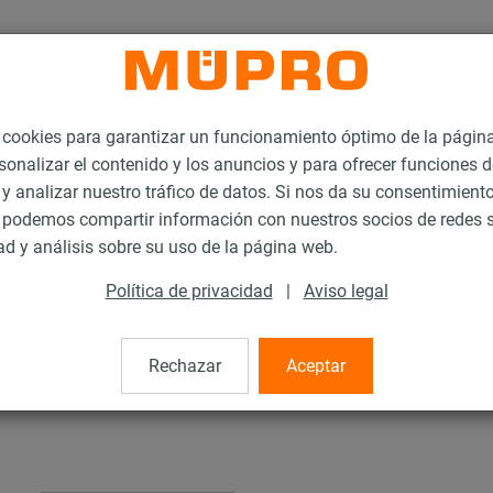
ookies para garantizar un funcionamiento óptimo de la págin
sonalizar el contenido y los anuncios y para ofrecer funciones d
 y analizar nuestro tráfico de datos. Si nos da su consentimiento
podemos compartir información con nuestros socios de redes s
pesadas
MPT-Carriles de instalación para la fijación de cargas pesadas
ad y análisis sobre su uso de la página web.
Política de privacidad
|
Aviso legal
orte cabeza de martill
Rechazar
Aceptar