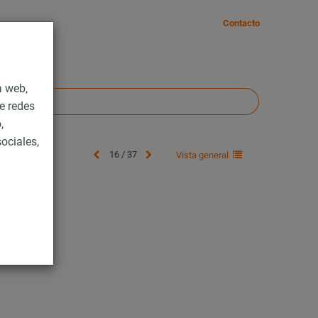
Contacto
a web,
e redes
,
ociales,
16 / 37
Vista general
o