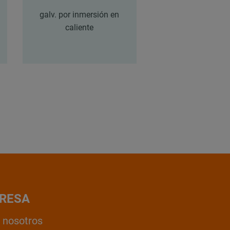
galv. por inmersión en
galv. por inmers
caliente
caliente
RESA
 nosotros