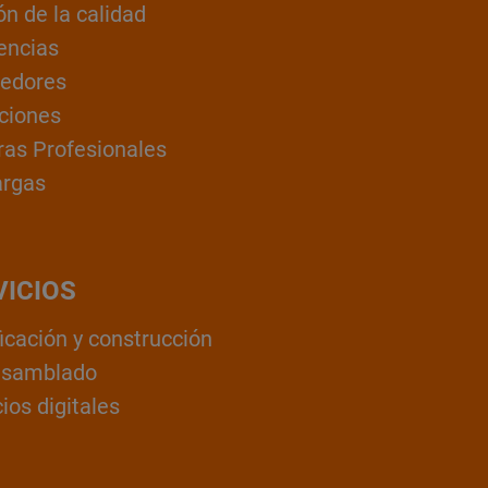
ón de la calidad
encias
edores
ciones
ras Profesionales
argas
VICIOS
ficación y construcción
nsamblado
ios digitales