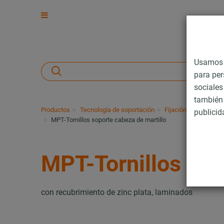
Usamos c
para per
sociales
también 
Productos
Tecnología de soportación
Fijación de cargas 
publicid
MPT-Tornillos soporte cabeza de martillo
MPT-Tornillos sop
con recubrimiento de zinc plata, laminados