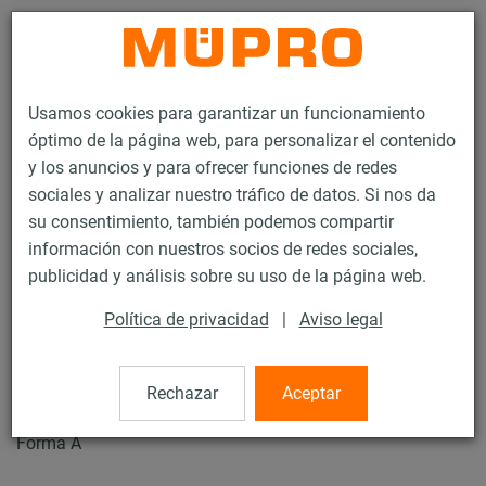
Contacto
Usamos cookies para garantizar un funcionamiento
óptimo de la página web, para personalizar el contenido
y los anuncios y para ofrecer funciones de redes
sociales y analizar nuestro tráfico de datos. Si nos da
su consentimiento, también podemos compartir
Productos
Tecnología de soportación
Fijación de rociadores
información con nuestros socios de redes sociales,
Abrazaderas para la fijación de rociadores
Abrazaderas DIN 3567
publicidad y análisis sobre su uso de la página web.
8 / 9
Política de privacidad
|
Aviso legal
Abrazaderas DIN 3567
Rechazar
Aceptar
Forma A