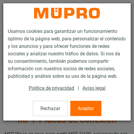
Contacto
Usamos cookies para garantizar un funcionamiento
óptimo de la página web, para personalizar el contenido
y los anuncios y para ofrecer funciones de redes
sociales y analizar nuestro tráfico de datos. Si nos da
su consentimiento, también podemos compartir
Productos
Tecnología de soportación
Fijación de ventilación
información con nuestros socios de redes sociales,
Carriles de instalación para la fijación de ventilación
publicidad y análisis sobre su uso de la página web.
MPT-Carriles de instalación (cargas pesadas)
MPT-Placas de conexión
Política de privacidad
|
Aviso legal
22 / 35
Rechazar
Aceptar
MPT-Placas de conexión