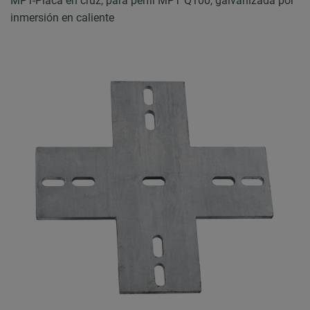
MPT-Placa en cruz, para perfil MPT Q100, galvanizada por
inmersión en caliente