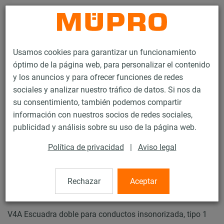
Contacto
Usamos cookies para garantizar un funcionamiento
óptimo de la página web, para personalizar el contenido
y los anuncios y para ofrecer funciones de redes
sociales y analizar nuestro tráfico de datos. Si nos da
su consentimiento, también podemos compartir
Productos
Tecnología de soportación
Fijación de ventilación
información con nuestros socios de redes sociales,
Productos de acero inoxidable para la fijación de ventilación
publicidad y análisis sobre su uso de la página web.
Escuadras para conductos
Política de privacidad
|
Aviso legal
50 / 54
Rechazar
Aceptar
Escuadras para conductos
V4A Escuadra doble para conductos insonorizada, tipo 1