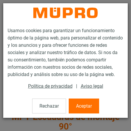
Contacto
Usamos cookies para garantizar un funcionamiento
óptimo de la página web, para personalizar el contenido
y los anuncios y para ofrecer funciones de redes
sociales y analizar nuestro tráfico de datos. Si nos da
su consentimiento, también podemos compartir
Productos
Tecnología de soportación
Fijación de ventilación
información con nuestros socios de redes sociales,
Productos galvanizados por inmersión en caliente para la fijación de
publicidad y análisis sobre su uso de la página web.
ventilación
MPT-Escuadras de montaje 90°
Política de privacidad
|
Aviso legal
81 / 107
Rechazar
Aceptar
MPT-Escuadras de montaje
90°