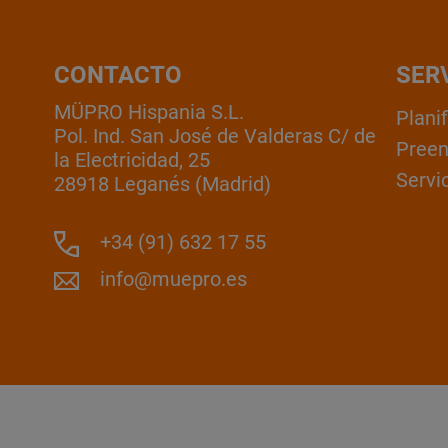
CONTACTO
SER
MÜPRO Hispania S.L.
Plani
Pol. Ind. San José de Valderas C/ de
Pree
la Electricidad, 25
Servic
28918 Leganés (Madrid)
+34 (91) 632 17 55
info@muepro.es