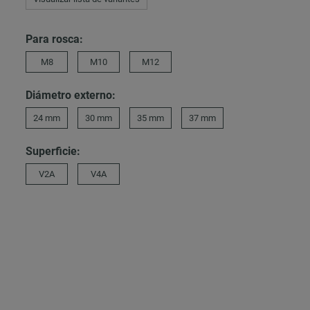
Para rosca:
M8
M10
M12
Diámetro externo:
24 mm
30 mm
35 mm
37 mm
Superficie:
V2A
V4A