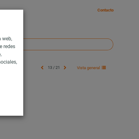
Contacto
a web,
e redes
,
ociales,
13 / 21
Vista general
n