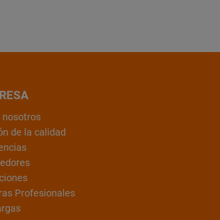
RESA
 nosotros
ón de la calidad
encias
edores
ciones
ras Profesionales
argas