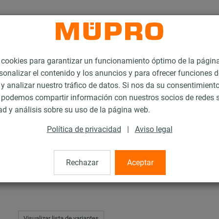
ookies para garantizar un funcionamiento óptimo de la págin
sonalizar el contenido y los anuncios y para ofrecer funciones d
 y analizar nuestro tráfico de datos. Si nos da su consentimiento
podemos compartir información con nuestros socios de redes s
noxidable
Accesorios de montaje de acero inoxidable
Arandelas de fijació
ad y análisis sobre su uso de la página web.
Política de privacidad
|
Aviso legal
ión
Rechazar
Aceptar
Visualizar lista de variantes