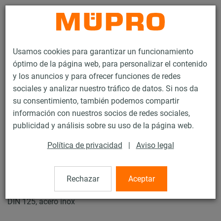
Contacto
Usamos cookies para garantizar un funcionamiento
óptimo de la página web, para personalizar el contenido
y los anuncios y para ofrecer funciones de redes
sociales y analizar nuestro tráfico de datos. Si nos da
su consentimiento, también podemos compartir
Productos
Tecnología de soportación
Productos de acero inoxidable
información con nuestros socios de redes sociales,
Accesorios de montaje de acero inoxidable
Arandelas de fijación
publicidad y análisis sobre su uso de la página web.
14 / 21
Política de privacidad
|
Aviso legal
Arandelas de fijación
Rechazar
Aceptar
DIN 125, acero inox