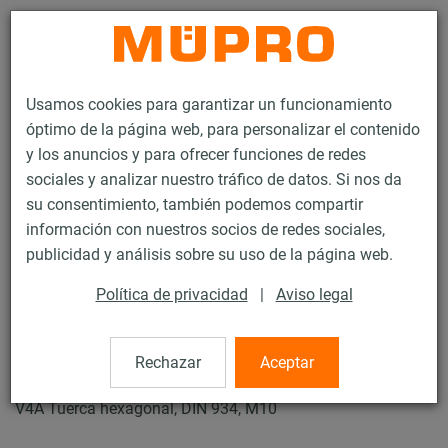
Contacto
Usamos cookies para garantizar un funcionamiento
óptimo de la página web, para personalizar el contenido
y los anuncios y para ofrecer funciones de redes
sociales y analizar nuestro tráfico de datos. Si nos da
su consentimiento, también podemos compartir
Productos
Tecnología de soportación
Productos de acero inoxidable
información con nuestros socios de redes sociales,
Accesorios de montaje de acero inoxidable
Tuercas hexagonales
publicidad y análisis sobre su uso de la página web.
10 / 21
Política de privacidad
|
Aviso legal
Tuercas hexagonales
Rechazar
Aceptar
V4A Tuerca hexagonal, DIN 934, M10