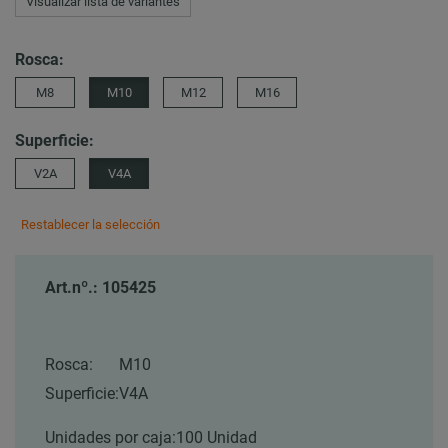
Visualizar lista de variantes
Rosca:
M8
M10
M12
M16
Superficie:
V2A
V4A
Restablecer la selección
Art.nº.: 105425
Rosca:
M10
Superficie:
V4A
Unidades por caja:
100 Unidad