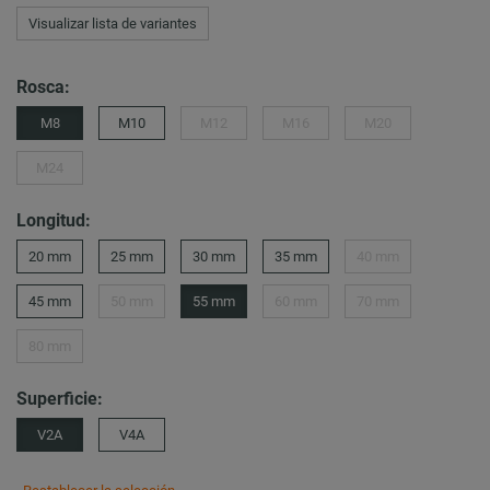
Visualizar lista de variantes
Rosca:
M8
M10
M12
M16
M20
M24
Longitud:
20 mm
25 mm
30 mm
35 mm
40 mm
45 mm
50 mm
55 mm
60 mm
70 mm
80 mm
Superficie:
V2A
V4A