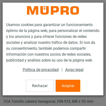
Contacto
Usamos cookies para garantizar un funcionamiento
óptimo de la página web, para personalizar el contenido
y los anuncios y para ofrecer funciones de redes
sociales y analizar nuestro tráfico de datos. Si nos da
su consentimiento, también podemos compartir
Productos
Tecnología de soportación
Productos de acero inoxidable
información con nuestros socios de redes sociales,
Accesorios de montaje de acero inoxidable
publicidad y análisis sobre su uso de la página web.
Tornillos de cabeza hexagonal
Política de privacidad
|
Aviso legal
15 / 21
Rechazar
Aceptar
Tornillos de cabeza hexagonal
V2A Tornillo cabeza hexagonal, DIN 933, M8 x 55 mm